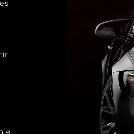
les
rir
a
n el