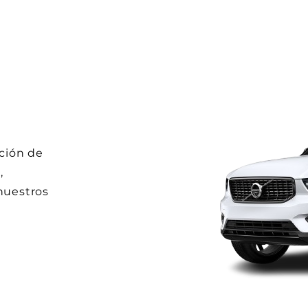
ción de
,
 nuestros