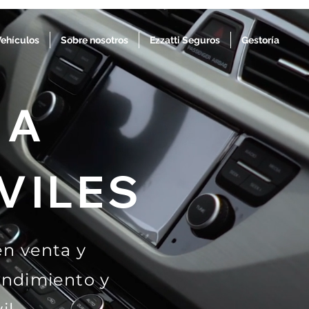
Vehículos
Sobre nosotros
Ezzatti Seguros
Gestoría
 A
VILES
en venta y
endimiento y