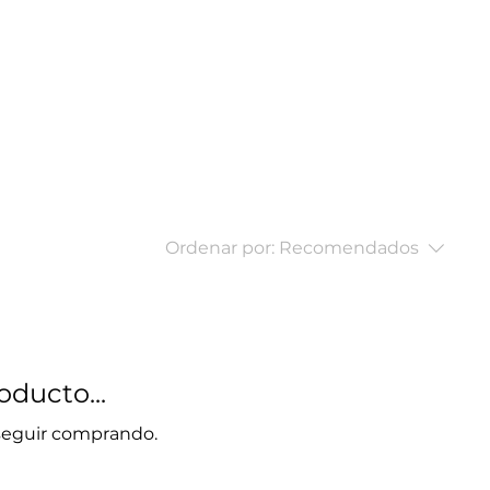
Vehículos
Sobre nosotros
Ezzatti Seguros
Gestoría
Ordenar por:
Recomendados
ducto...
 seguir comprando.