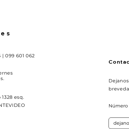
les
5 | 099 601 062
Conta
ernes
s.
Dejanos
breveda
1328 esq.
ONTEVIDEO
Número