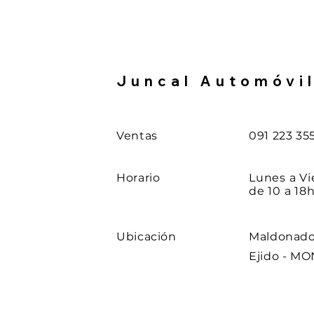
Juncal Automóvi
Ventas
091 223 35
Horario
Lunes a Vi
de 10 a 18h
Ubicación
Maldonado 
Ejido - M